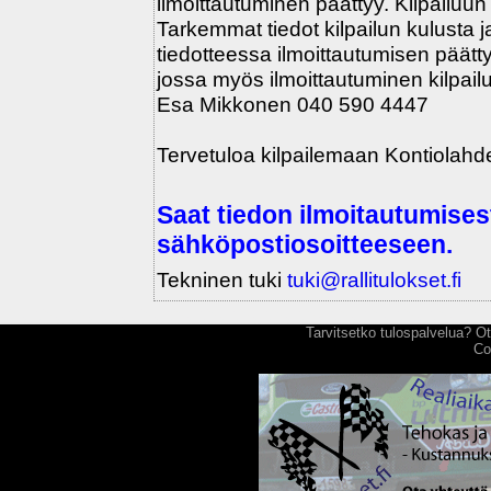
ilmoittautuminen päättyy. Kilpailuun 
Tarkemmat tiedot kilpailun kulusta ja 
tiedotteessa ilmoittautumisen päättym
jossa myös ilmoittautuminen kilpailu
Esa Mikkonen 040 590 4447
Tervetuloa kilpailemaan Kontiolahde
Saat tiedon ilmoitautumise
sähköpostiosoitteeseen.
Tekninen tuki
tuki@rallitulokset.fi
Tarvitsetko tulospalvelua? 
Co