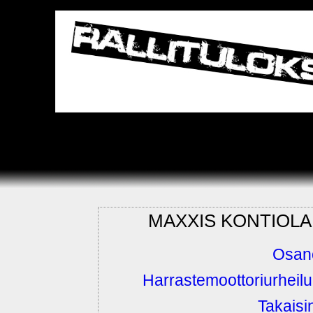
MAXXIS KONTIOLAH
Osano
Harrastemoottoriurheilu
Takaisi